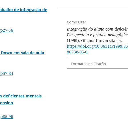
rabalho de integração de
Como Citar
Integração do aluno com deficiên
.p27-56
Perspectiva e prática pedagógic
(1999). Oficina Universitária.
https://doi.org/10.36311/1999.85
86738-05-0
e Down em sala de aula
Formatos de Citação
.p57-84
m deficientes mentais
 ensino
.p85-96