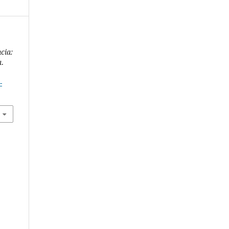
cia:
a
.
-