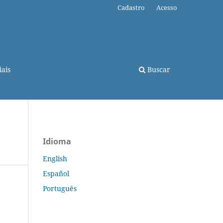
Cadastro
Acesso
ais
Buscar
Idioma
English
Español
Português