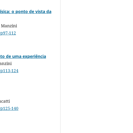
sica: o ponto de vista da
é Manzini
.p97-112
lato de uma experiência
anzini
0.p113-124
catti
0.p125-140