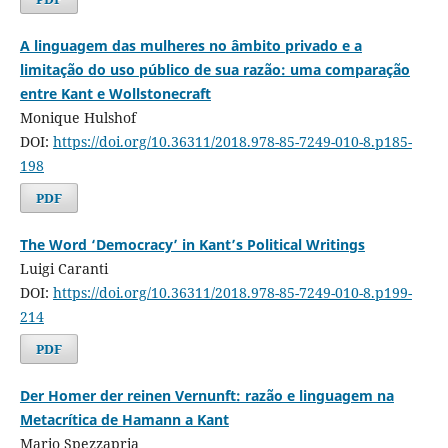
A linguagem das mulheres no âmbito privado e a
limitação do uso público de sua razão: uma comparação
entre Kant e Wollstonecraft
Monique Hulshof
DOI:
https://doi.org/10.36311/2018.978-85-7249-010-8.p185-
198
PDF
The Word ‘Democracy’ in Kant’s Political Writings
Luigi Caranti
DOI:
https://doi.org/10.36311/2018.978-85-7249-010-8.p199-
214
PDF
Der Homer der reinen Vernunft: razão e linguagem na
Metacrítica de Hamann a Kant
Mario Spezzapria