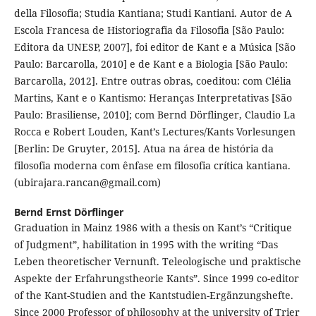
della Filosofia; Studia Kantiana; Studi Kantiani. Autor de A
Escola Francesa de Historiografia da Filosofia [São Paulo:
Editora da UNESP, 2007], foi editor de Kant e a Música [São
Paulo: Barcarolla, 2010] e de Kant e a Biologia [São Paulo:
Barcarolla, 2012]. Entre outras obras, coeditou: com Clélia
Martins, Kant e o Kantismo: Heranças Interpretativas [São
Paulo: Brasiliense, 2010]; com Bernd Dörflinger, Claudio La
Rocca e Robert Louden, Kant’s Lectures/Kants Vorlesungen
[Berlin: De Gruyter, 2015]. Atua na área de história da
filosofia moderna com ênfase em filosofia crítica kantiana.
(ubirajara.rancan@gmail.com)
Bernd Ernst Dörflinger
Graduation in Mainz 1986 with a thesis on Kant’s “Critique
of Judgment”, habilitation in 1995 with the writing “Das
Leben theoretischer Vernunft. Teleologische und praktische
Aspekte der Erfahrungstheorie Kants”. Since 1999 co-editor
of the Kant-Studien and the Kantstudien-Ergänzungshefte.
Since 2000 Professor of philosophy at the university of Trier