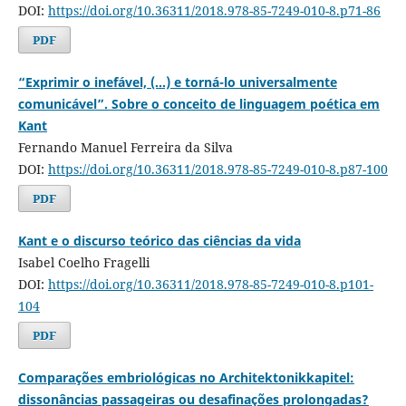
DOI:
https://doi.org/10.36311/2018.978-85-7249-010-8.p71-86
PDF
“Exprimir o inefável, (...) e torná-lo universalmente
comunicável”. Sobre o conceito de linguagem poética em
Kant
Fernando Manuel Ferreira da Silva
DOI:
https://doi.org/10.36311/2018.978-85-7249-010-8.p87-100
PDF
Kant e o discurso teórico das ciências da vida
Isabel Coelho Fragelli
DOI:
https://doi.org/10.36311/2018.978-85-7249-010-8.p101-
104
PDF
Comparações embriológicas no Architektonikkapitel:
dissonâncias passageiras ou desafinações prolongadas?