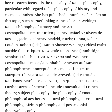
her research focuses is the topicality of Kant’s philosophy, in
particular with regard to his philosophy of history and
cosmopolitanism. She has published a number of articles on
this topic, such as “Rethinking Kant’s Shorter Writings.
Kant’s Philosophy of History and the Actual
Cosmopolitanism”. In: Orden Jimenéz, Rafael V.; Rivera de
Rosales, Jacinto; Sánchez Madrid, Nuria; Hanna, Robert;
Louden, Robert (eds.): Kant’s Shorter Writing: Critical Paths
outside the Critiques. Newcastle upon Tyne (Cambridge
Scholars Publishing), 2016, 473-490 and “Another
Cosmopolitanism. Seyla Benhabibs Antwort auf Kants
philosophisches Konzept des Kosmopolitismus”. In:
Marques, Ubirajara Rancan de Azevedo (ed.): Estudos
Kantianos. Marília, Vol. 2, No. 1, Jan./Jun., 2014, 125-142.
Further areas of research include Foucault and French
theory; subject philosophy; the philosophy of emotion;
philosophical aesthetics; cultural philosophy; intercultural
philosophy; African philosophy and post-colonial
theory/philosophy.