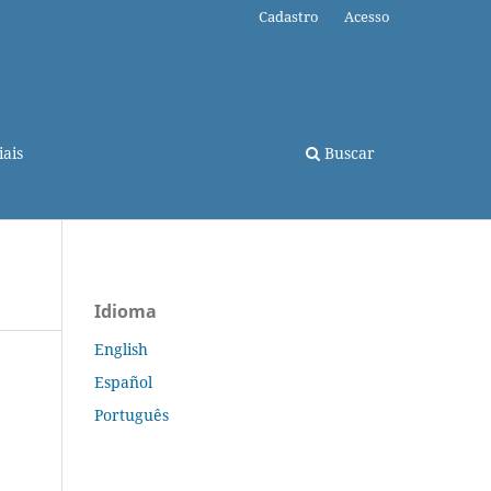
Cadastro
Acesso
ais
Buscar
Idioma
English
Español
Português