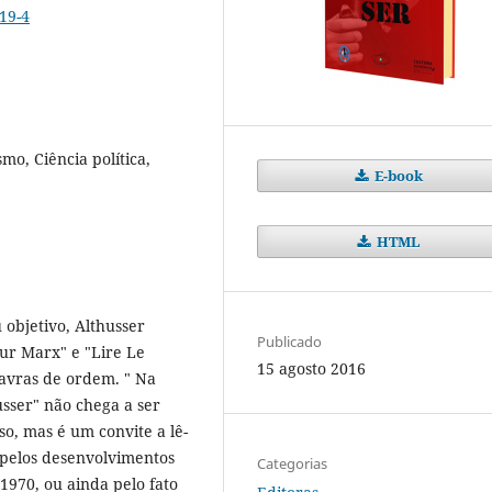
19-4
mo, Ciência política,
E-book
HTML
 objetivo, Althusser
Publicado
Pour Marx" e "Lire Le
15 agosto 2016
lavras de ordem. " Na
usser" não chega a ser
o, mas é um convite a lê-
a pelos desenvolvimentos
Categorias
1970, ou ainda pelo fato