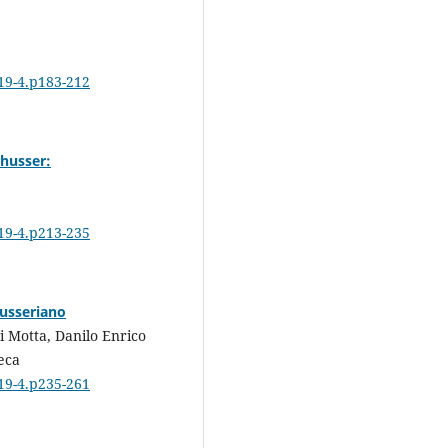
819-4.p183-212
thusser:
819-4.p213-235
husseriano
i Motta, Danilo Enrico
eca
819-4.p235-261