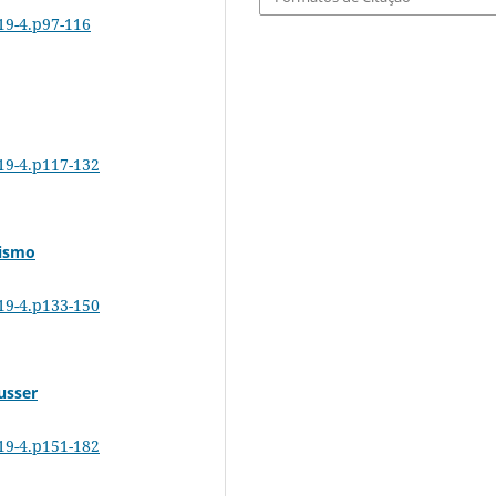
819-4.p97-116
819-4.p117-132
xismo
819-4.p133-150
usser
819-4.p151-182