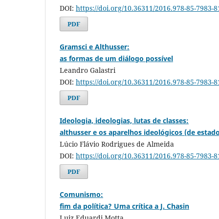
DOI:
https://doi.org/10.36311/2016.978-85-7983-8
PDF
Gramsci e Althusser:
as formas de um diálogo possível
Leandro Galastri
DOI:
https://doi.org/10.36311/2016.978-85-7983-8
PDF
Ideologia, ideologias, lutas de classes:
althusser e os aparelhos ideológicos (de estad
Lúcio Flávio Rodrigues de Almeida
DOI:
https://doi.org/10.36311/2016.978-85-7983-8
PDF
Comunismo:
fim da política? Uma crítica a J. Chasin
Luiz Eduardi Motta