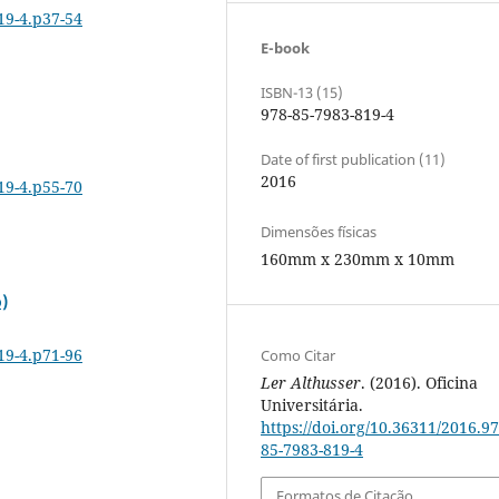
19-4.p37-54
E-book
ISBN-13 (15)
978-85-7983-819-4
Date of first publication (11)
2016
19-4.p55-70
Dimensões físicas
160mm x 230mm x 10mm
o)
19-4.p71-96
Como Citar
Ler Althusser
. (2016). Oficina
Universitária.
https://doi.org/10.36311/2016.97
85-7983-819-4
Formatos de Citação