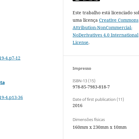
Este trabalho está licenciado so
uma licença
Creative Commons
Attribution-NonCommercial-
NoDerivatives 4.0 International
License
.
19-4.p7-12
Impresso
ISBN-13 (15)
sta
978-85-7983-818-7
19-4.p13-36
Date of first publication (11)
2016
Dimensões físicas
160mm x 230mm x 10mm