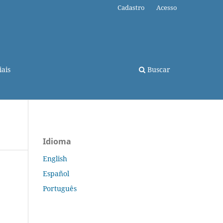
Cadastro
Acesso
ais
Buscar
Idioma
English
Español
Português