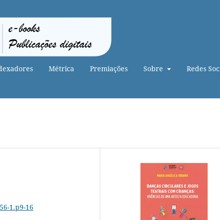
dexadores
Métrica
Premiações
Sobre
Redes Soci
456-1.p9-16