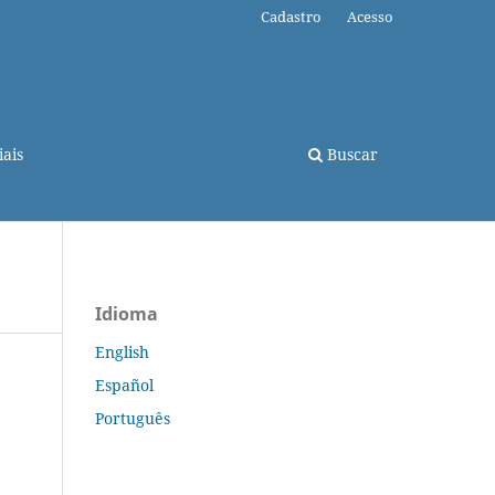
Cadastro
Acesso
ais
Buscar
Idioma
English
Español
Português