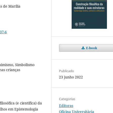
s de Marília
37-6
E-book
Animismo, Simbolismo
nas crianças
Publicado
23 junho 2022
Categorias
losófica (e científica) da
Editoras
balhos em Epistemologia
Oficina Universitária