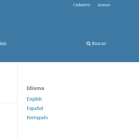
Cadastro
Acesso
ais
Buscar
Idioma
English
Español
Português