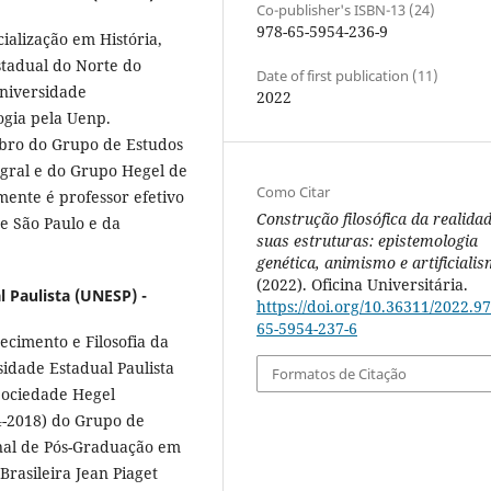
Co-publisher's ISBN-13 (24)
978-65-5954-236-9
ialização em História,
stadual do Norte do
Date of first publication (11)
Universidade
2022
gia pela Uenp.
bro do Grupo de Estudos
egral e do Grupo Hegel de
Como Citar
mente é professor efetivo
Construção filosófica da realidad
e São Paulo e da
suas estruturas: epistemologia
genética, animismo e artificiali
(2022). Oficina Universitária.
 Paulista (UNESP) -
https://doi.org/10.36311/2022.97
65-5954-237-6
ecimento e Filosofia da
idade Estadual Paulista
Formatos de Citação
 Sociedade Hegel
4-2018) do Grupo de
nal de Pós-Graduação em
Brasileira Jean Piaget