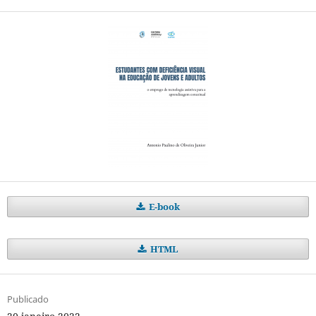
E-book
HTML
Publicado