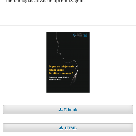
metodologias ativas de aprendizagem.
E-book
HTML