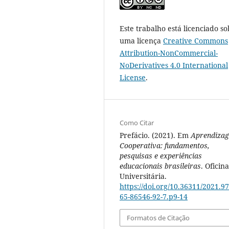
Este trabalho está licenciado so
uma licença
Creative Commons
Attribution-NonCommercial-
NoDerivatives 4.0 International
License
.
Como Citar
Prefácio. (2021). Em
Aprendiza
Cooperativa: fundamentos,
pesquisas e experiências
educacionais brasileiras
. Oficina
Universitária.
https://doi.org/10.36311/2021.97
65-86546-92-7.p9-14
Formatos de Citação