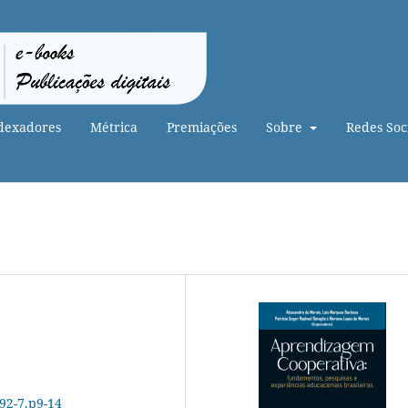
dexadores
Métrica
Premiações
Sobre
Redes Soci
-92-7.p9-14