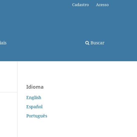
Cadastro
Acesso
ais
Buscar
Idioma
English
Español
Português