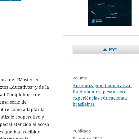
PDF
Volume
tora del “Máster en
Aprendizagem Cooperativa:
tos Educativos” y de la
fundamentos, pesquisas e
idad Complutense de
experiências educacionais
ensa serie de
brasileiras
sobre cómo adaptar la
endizaje cooperativo y
pecial atención al acoso
Publicado
nes que han recibido
5 janeiro 2021