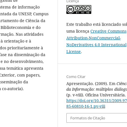
egional de
Licença
Sistema de informação
osentada da UNESP, Campus
artamento de Ciência da
Este trabalho está licenciado so
Biblioteconomia e do
uma licença
Creative Commons
rmação. Nas atividades
Attribution-NonCommercial-
 à orientação e à
NoDerivatives 4.0 International
ados prioritariamente à
License
.
nfase na disseminação da
a e no desenvolvimento,
ssa temática apresenta
 Exterior, com papers,
Como Citar
 Disseminação da
Apresentação. (2009). Em
Ciênc
co-autoria).
da Informação: múltiplos diálog
(p. v-viii). Oficina Universitária.
https://doi.org/10.36311/2009.97
85-60810-16-1.pv-viii
Formatos de Citação