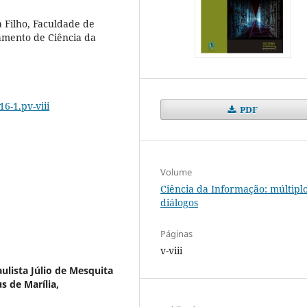
a Filho, Faculdade de
tamento de Ciência da
6-1.pv-viii
PDF
Volume
Ciência da Informação: múltipl
diálogos
Páginas
v-viii
ulista Júlio de Mesquita
s de Marília,