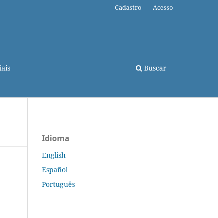
Cadastro
Acesso
ais
Buscar
Idioma
English
Español
Português