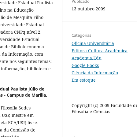
Publicado
rsidade Estadual Paulista
13 outubro 2009
sino na Educação
úlio de Mesquita Filho
Universidade Estadual
isadora CNPq nível 2.
Categorias
iversidade Estadual
Oficina Universitária
rso de Biblioteconomia
Editora Cultura Acadêmica
a da Informação, com
Academia.Edu
nte nos seguintes temas:
Google Books
nformação, biblioteca e
Ciência da Informação
Em estoque
dual Paulista Júlio de
as - Campus de Marília,
Copyright (c) 2009 Faculdade d
Filosofia Sedes
Filosofia e Ciências
la USP, mestre em
ela ECA/USP, livre-
a da Comissão de