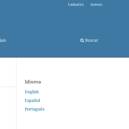
Cadastro
Acesso
ais
Buscar
Idioma
English
Español
Português