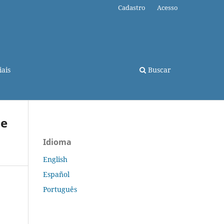
Cadastro
Acesso
ais
Buscar
de
Idioma
English
Español
Português