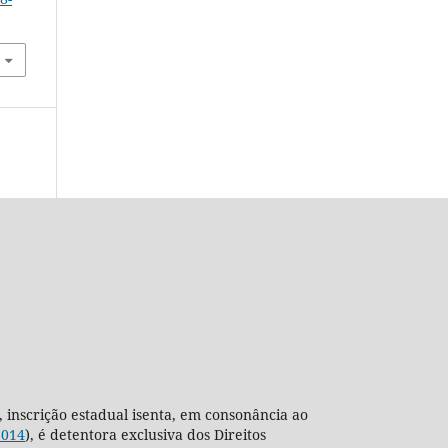
, inscrição estadual isenta, em consonância ao
2014
), é detentora exclusiva dos Direitos