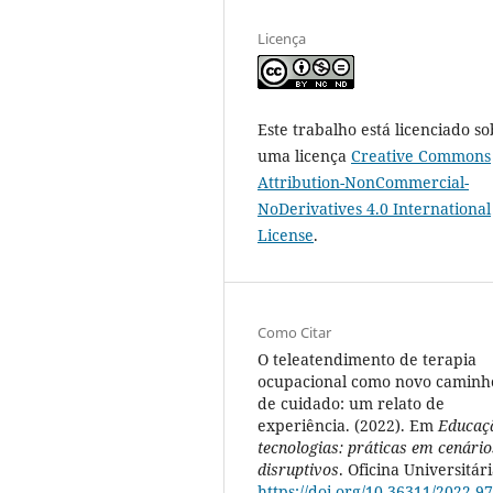
Licença
Este trabalho está licenciado so
uma licença
Creative Commons
Attribution-NonCommercial-
NoDerivatives 4.0 International
License
.
Como Citar
O teleatendimento de terapia
ocupacional como novo caminh
de cuidado: um relato de
experiência. (2022). Em
Educaç
tecnologias: práticas em cenário
disruptivos
. Oficina Universitári
https://doi.org/10.36311/2022.97