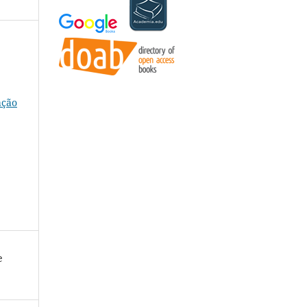
ação
e