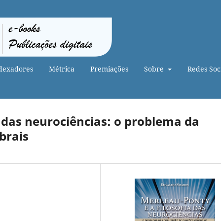
dexadores
Métrica
Premiações
Sobre
Redes Soci
a das neurociências: o problema da
brais