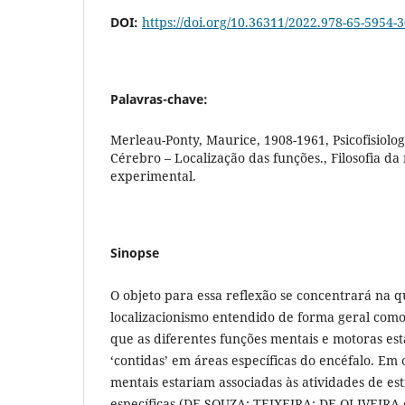
DOI:
https://doi.org/10.36311/2022.978-65-5954-3
Palavras-chave:
Merleau-Ponty, Maurice, 1908-1961, Psicofisiolog
Cérebro – Localização das funções., Filosofia da
experimental.
Sinopse
O objeto para essa reflexão se concentrará na q
localizacionismo entendido de forma geral como
que as diferentes funções mentais e motoras est
‘contidas’ em áreas específicas do encéfalo. Em 
mentais estariam associadas às atividades de es
específicas (DE SOUZA; TEIXEIRA; DE OLIVEIRA et