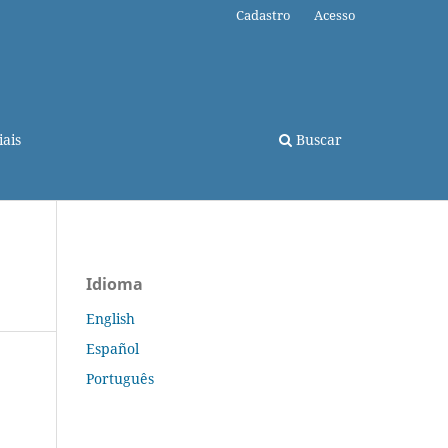
Cadastro
Acesso
ais
Buscar
Idioma
English
Español
Português