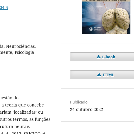
04-5
ia, Neurociências,
 mente, Psicologia
E-book
HTML
uestão do
Publicado
 a teoria que concebe
24 outubro 2022
ariam ‘localizadas’ ou
outros termos, as funções
trutura neurais
 al., 2017; SBICIGO et