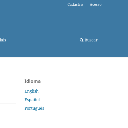
Cadastro
Acesso
ais
Buscar
Idioma
English
Español
Português