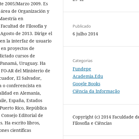
te 2005/Marzo 2009. Es
 área de Organización y
Maestría en
 Facultad de Filosofía y
Publicado
Agosto de 2013. Dirige el
6 julho 2014
n la interfaz de usuario
 en proyectos de
dictado cursos de
Categorias
r, Panamá, Uruguay. Ha
Fundepe
 FO-AR del Ministerio de
Academia.Edu
cuador, El Salvador,
Google Books
a o conferencista en
Ciência da Informação
ialidad en Alemania,
hile, España, Estados
 Puerto Rico, República
Consejo Editorial de
Copyright (c) 2014 Faculdade d
. Ha escrito libros,
Filosofia e Ciências
nes científicas