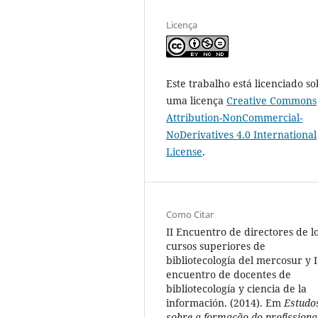
Licença
Este trabalho está licenciado so
uma licença
Creative Commons
Attribution-NonCommercial-
NoDerivatives 4.0 International
License
.
Como Citar
II Encuentro de directores de l
cursos superiores de
bibliotecología del mercosur y I
encuentro de docentes de
bibliotecología y ciencia de la
información. (2014). Em
Estudo
sobre a formação do profissiona