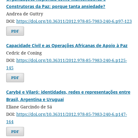
Construtoras da Paz: porque tanta ansiedade?
Andrea de Guttry
DOI:
https://doi.org/10.36311/2012.978-85-7983-240-6.p97-123
PDF
Capacidade Civil e as Operações Africanas de Apoio à Paz
Cedric de Coning
DOI:
https://doi.org/10.36311/2012.978-85-7983-240-6.p125-
145
PDF
Carybé e Vilaró: identidades, redes e representações entre
Brasil, Argentina e Uruguai
Eliane Garcindo de Sá
DOI:
https://doi.org/10.36311/2012.978-85-7983-240-6.p147-
164
PDF