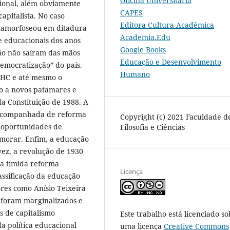
Oficina Universitária
cional, além obviamente
CAPES
apitalista. No caso
Editora Cultura Acadêmica
metamorfoseou em ditadura
Academia.Edu
 e educacionais dos anos
Google Books
ção não saíram das mãos
Educação e Desenvolvimento
democratização” do país.
Humano
 FHC e até mesmo o
ão a novos patamares e
a Constituição de 1988. A
 acompanhada de reforma
Copyright (c) 2021 Faculdade d
m oportunidades de
Filosofia e Ciências
morar. Enfim, a educação
vez, a revolução de 1930
ma tímida reforma
Licença
ssificação da educação
res como Anísio Teixeira
 foram marginalizados e
 de capitalismo
Este trabalho está licenciado so
a política educacional
uma licença
Creative Commons