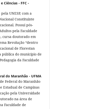
e Ciências - FFC -
 pela UNESP, com a
Nacional Constituinte
acional. Possui pós-
Adultos pela Faculdade
e, cursa doutorado em
tema Revolução “dentro
acional de Florestan
a pública do município de
e Pedagogia da Faculdade
eral do Maranhão - UFMA
ade Federal do Maranhão
de Estadual de Campinas
ucação pela Universidade
outorado na área de
 na Faculdade de