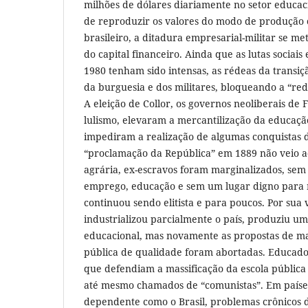
milhões de dólares diariamente no setor educa
de reproduzir os valores do modo de produção c
brasileiro, a ditadura empresarial-militar se 
do capital financeiro. Ainda que as lutas sociais
1980 tenham sido intensas, as rédeas da transi
da burguesia e dos militares, bloqueando a “re
A eleição de Collor, os governos neoliberais de
lulismo, elevaram a mercantilização da educaç
impediram a realização de algumas conquistas d
“proclamação da República” em 1889 não veio
agrária, ex-escravos foram marginalizados, se
emprego, educação e sem um lugar digno para 
continuou sendo elitista e para poucos. Por sua 
industrializou parcialmente o país, produziu u
educacional, mas novamente as propostas de ma
pública de qualidade foram abortadas. Educado
que defendiam a massificação da escola pública
até mesmo chamados de “comunistas”. Em países
dependente como o Brasil, problemas crônicos d