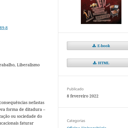
89-8
E-book
HTML
 trabalho, Liberalismo
Publicado
8 fevereiro 2022
 consequências nefastas
ova forma de ditadura –
ização ou sociedade do
Categorias
cacionais faturar