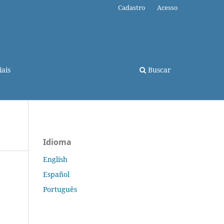
Cadastro
Acesso
ais
Buscar
Idioma
English
Español
Português