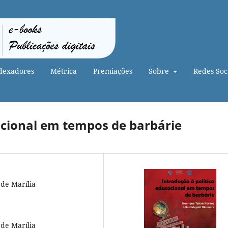
dexadores
Métrica
Premiações
Sobre
Redes Soci
acional em tempos de barbárie
 de Marília
 de Marília