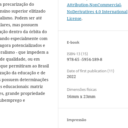
a precarização do
Attribution-NonCommercial-
nsino superior elitizado
NoDerivatives 4.0 International
talismo. Podem ser até
License
.
lares, mas possuem
ção dentro da órbita do
ogando especialmente com
E-book
– agora potencializados e
eralismo - que impedem a
ISBN-13 (15)
e de qualidade, ou em
978-65 -5954-189-8
s que permitiram ao Brasil
Date of first publication (11)
zação da educação e de
2022
is possuem determinações
s educacionais: matriz
Dimensões físicas
ies, grande propriedade
16mm x 23mm
, subemprego e
Impressão