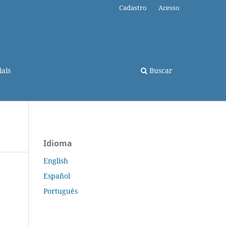
Cadastro
Acesso
ais
Buscar
Idioma
English
Español
Português