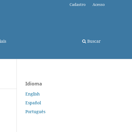
Cadastro
Acesso
ais
Buscar
Idioma
English
Español
Português