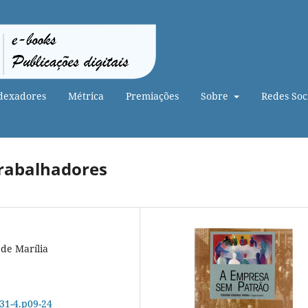
dexadores
Métrica
Premiações
Sobre
Redes Soci
rabalhadores
 de Marília
-31-4.p09-24