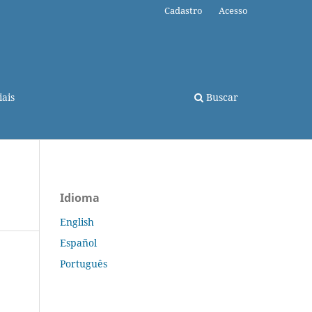
Cadastro
Acesso
ais
Buscar
Idioma
English
Español
Português