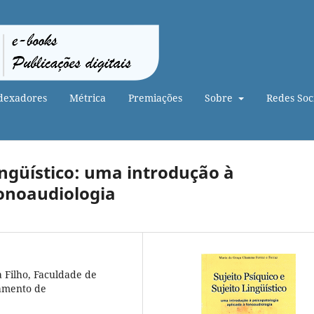
dexadores
Métrica
Premiações
Sobre
Redes Soci
Lingüístico: uma introdução à
fonoaudiologia
a Filho, Faculdade de
tamento de