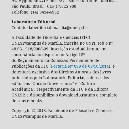
Av. Hygino Muzzi Filho, 737 - Bairro Mirante - Marília,
São Paulo, Brasil - CEP 17.525-900
Telefone: (14) 3414-6932
Laboratório Editorial
Contato: labeditorial.marilia@unesp.br
A Faculdade de Filosofia e Ciências (FFC) –
UNESP/campus de Marília, inscrita no CNPJ, sob o nº
48.031.918/0008-09, inscrição estadual isenta, em
consonância ao disposto no Artigo 18º
do Regulamento da Comissão Permanente de
Publicações da FFC (
Portaria Nº 099 de 09/10/2014
), é
detentora exclusiva dos Direitos Autorais dos livros
publicados pelo Laboratório Editorial, sob os selos
editoriais "Oficina Universitária" e "Cultura
Acadêmica", respectivamente da FFC e da Editora
UNESP, e disponibiliza o download gratuito e completo
de seus e-books.
Copyright © 2018, Faculdade de Filosofia e Ciências –
UNESP/campus de Marília.