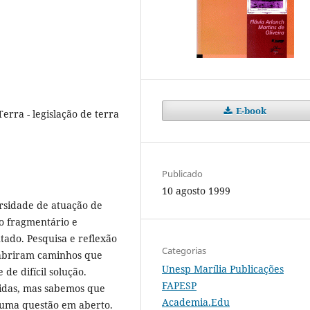
E-book
erra - legislação de terra
Publicado
10 agosto 1999
ersidade de atuação de
o fragmentário e
tado. Pesquisa e reflexão
Categorias
abriram caminhos que
Unesp Marília Publicações
de difícil solução.
FAPESP
idas, mas sabemos que
Academia.Edu
e uma questão em aberto.