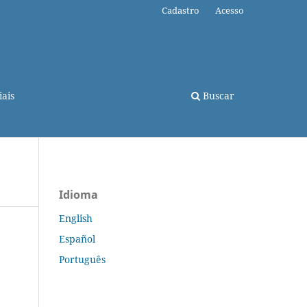
Cadastro
Acesso
ais
Buscar
Idioma
English
Español
Português