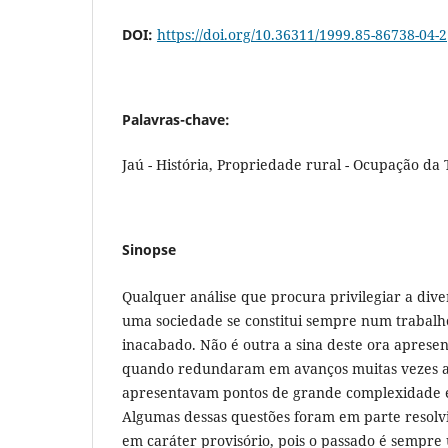
DOI:
https://doi.org/10.36311/1999.85-86738-04-2
Palavras-chave:
Jaú - História, Propriedade rural - Ocupação da T
Sinopse
Qualquer análise que procura privilegiar a div
uma sociedade se constitui sempre num trabalh
inacabado. Não é outra a sina deste ora apresen
quando redundaram em avanços muitas vezes 
apre­sentavam pontos de grande complexidade e 
Algumas dessas questões foram em parte resolv
em caráter provisó­rio, pois o passado é sempr