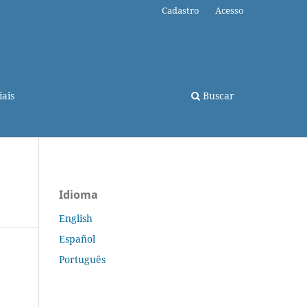
Cadastro
Acesso
ais
Buscar
Idioma
English
Español
Português