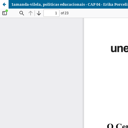
1amanda-vilela, politicas educacionais - CAP 04 - Erika Porce