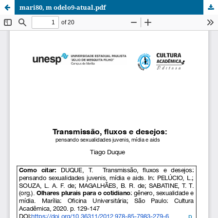
mari80, m odelo9-atual.pdf