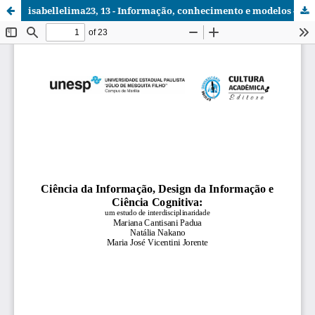
isabellelima23, 13 - Informação, conhecimento e modelos - Cap10.pdf