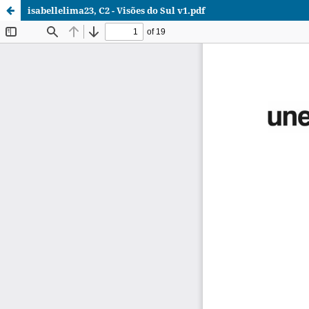
isabellelima23, C2 - Visões do Sul v1.pdf