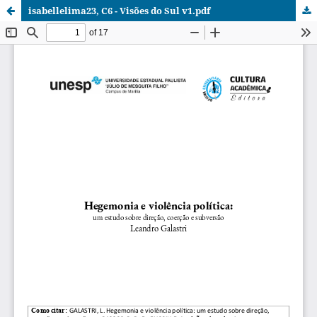
isabellelima23, C6 - Visões do Sul v1.pdf