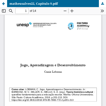
matheusalves22, Capitulo 9.pdf