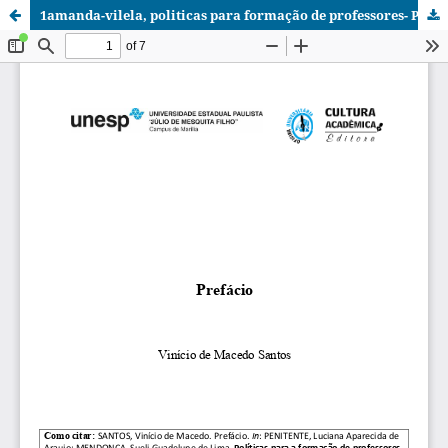
1amanda-vilela, politicas para formação de professores- PREFACIO - Vinício de Macedo SANTOS.pdf