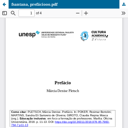
fsantana, prefáciooo.pdf