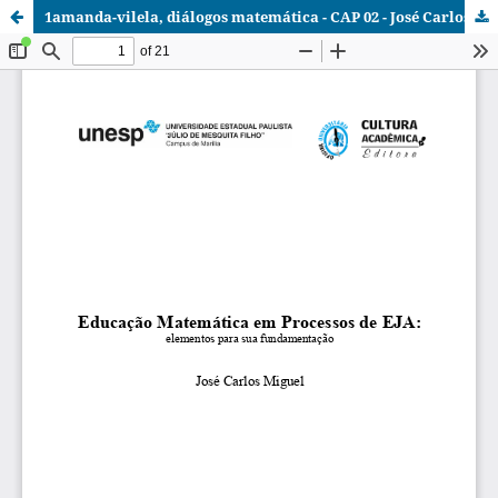
1amanda-vilela, diálogos matemática - CAP 02 - José Carlos Miguel.pdf