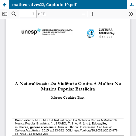
matheusalves22, Capitulo 19.pdf