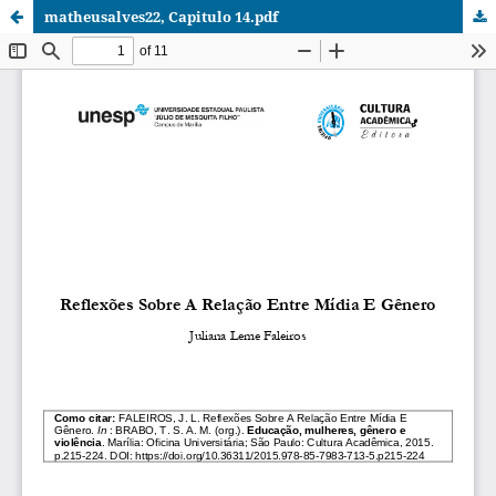
matheusalves22, Capitulo 14.pdf