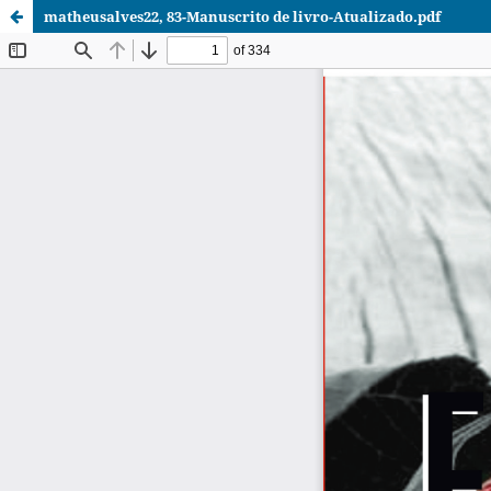
matheusalves22, 83-Manuscrito de livro-Atualizado.pdf