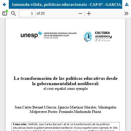
1amanda-vilela, politicas educacionais - CAP 07 - GARCIA; MORALES; PASTOR; FLUIXÀ.pdf