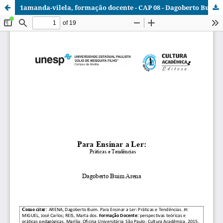
1amanda-vilela, formação docente - CAP 08 - Dagoberto Buim Arena.pdf