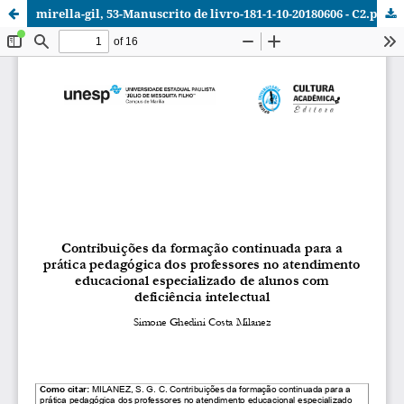
mirella-gil, 53-Manuscrito de livro-181-1-10-20180606 - C2.pdf