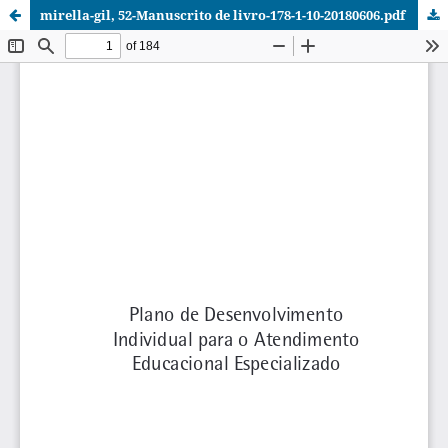
mirella-gil, 52-Manuscrito de livro-178-1-10-20180606.pdf