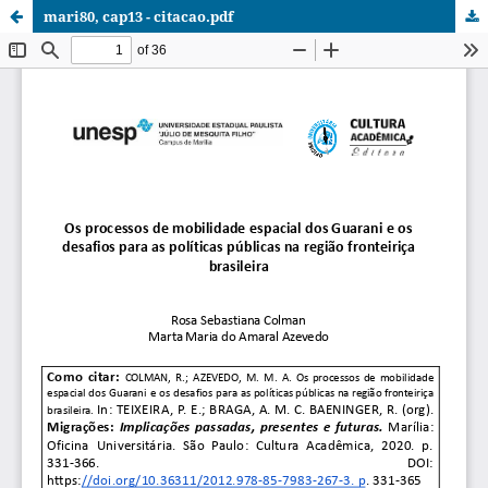
mari80, cap13 - citacao.pdf