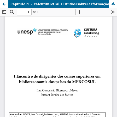
Capítulo+1+-+Valentim+et+al.+Estudos+sobre+a+formação+do+profissional+da+informação+Brasil+e+Mercosul.pdf