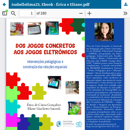
isabellelima23, Ebook - Érica e Eliane.pdf