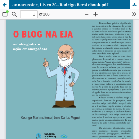
annarussier, Livro 26 - Rodrigo Bersi ebook.pdf