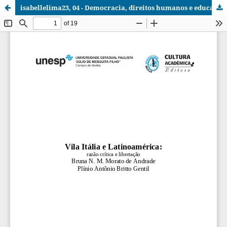
isabellelima23, 04 - Democracia, direitos humanos e educação - Cap2.pdf