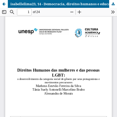
isabellelima23, 14 - Democracia, direitos humanos e educação - Cap12.pdf