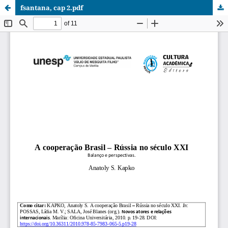
fsantana, cap 2.pdf