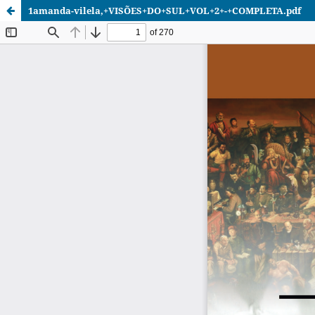
1amanda-vilela,+VISÕES+DO+SUL+VOL+2+-+COMPLETA.pdf