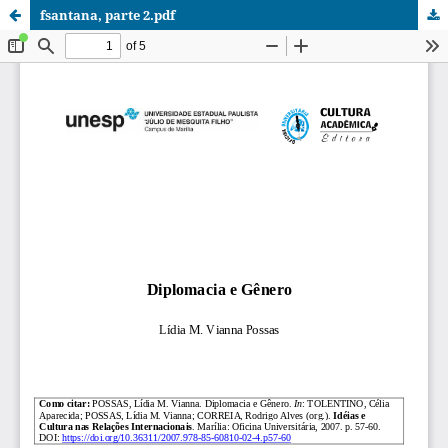
fsantana, parte 2.pdf