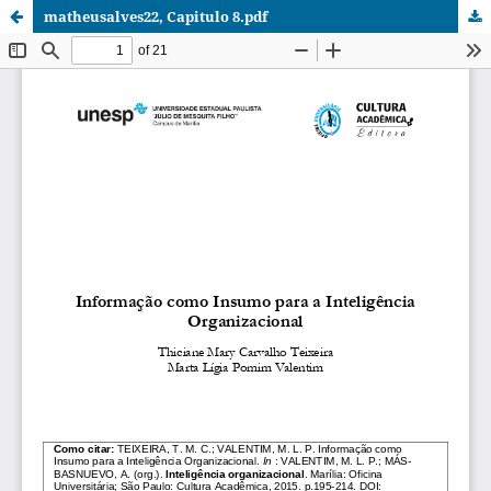
matheusalves22, Capitulo 8.pdf