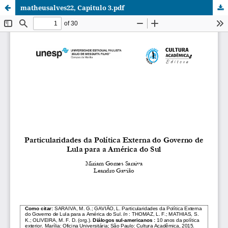
matheusalves22, Capitulo 3.pdf