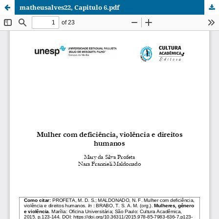
matheusalves22, Capitulo 6.pdf